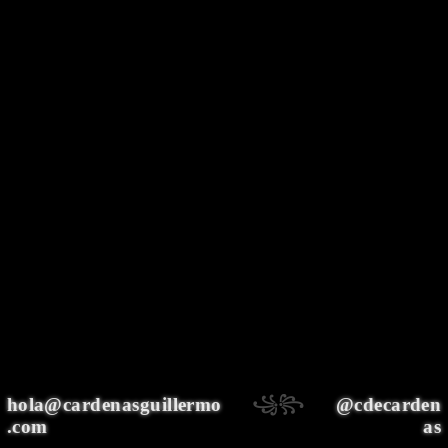
꧁꧂
hola@cardenasguillermo
@cdecarden
.com
as